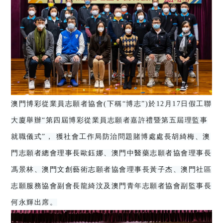
澳門博彩從業員志願者協會(下稱“博志”)於12月17日假工聯
大廈舉辦“第四屆博彩從業員志願者嘉許禮暨第五屆理監事
就職儀式”， 獲社會工作局防治問題賭博處處長胡綺梅、澳
門志願者總會理事長歐鈺娜、澳門中醫藥志願者協會理事長
馮景林、澳門文創藝術志願者協會理事長黃子杰、澳門社區
志願服務協會副會長龍綺汶及澳門青年志願者協會副監事長
何永輝出席。