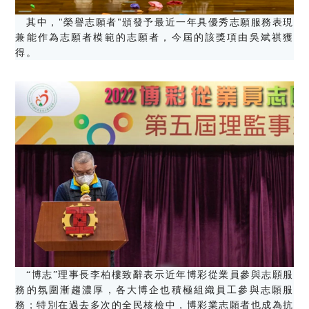
其中，"榮譽志願者"頒發予最近一年具優秀志願服務表現
兼能作為志願者模範的志願者，今屆的該獎項由吳斌祺獲
得。
“博志”理事長李柏樓致辭表示近年博彩從業員參與志願服
務的氛圍漸趨濃厚，各大博企也積極組織員工參與志願服
務；特別在過去多次的全民核檢中，博彩業志願者也成為抗