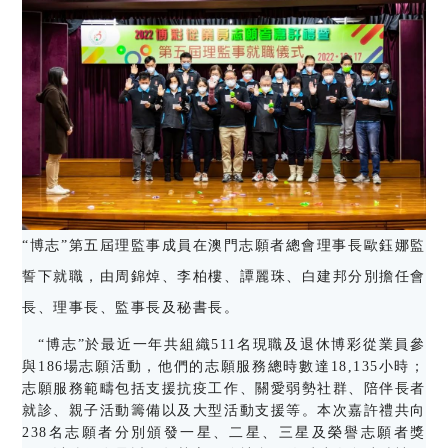
“博志”第五屆理監事成員在澳門志願者總會理事長歐鈺娜監
誓下就職，由周錦焯、李柏樓、譚麗珠、白建邦分別擔任會
長、理事長、監事長及秘書長。
“博志”於最近一年共組織511名現職及退休博彩從業員參
與186場志願活動，他們的志願服務總時數達18,135小時；
志願服務範疇包括支援抗疫工作、關愛弱勢社群、陪伴長者
就診、親子活動籌備以及大型活動支援等。本次嘉許禮共向
238名志願者分別頒發一星、二星、三星及榮譽志願者獎